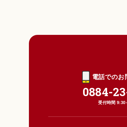
・氏名、生年月日
・メールアドレス
・クレジットカー
・ユーザーの肖像
・入力フォームそ
(2) ユーザーが
ービスからご提供
ユーザーが、本サ
ビスとの連携を許
電話でのお
当該外部サービス
・当該外部サービ
0884-23
・その他当該外部
(3) ユーザーが
受付時間 9:30～
当社は、本サービ
これには以下の情
・リファラ