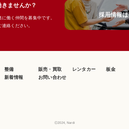
働きませんか？
スログに関する情報
採用情報は
緒に働く仲間を募集中です。
D、IDFAその他の識別子
ご連絡ください。
本サービスを利用するにあたって、当社がユーザーの個別同意に
が3-1に定める方法により個別に同意した場合、当社は以下の
整備
販売・買取
レンタカー
板金
新着情報
お問い合わせ
ビス提供にかかわる利用者情報の具体的な利用目的は以下のと
に関する登録の受付、本人確認、ユーザー認証、ユーザー設定の
スの提供、維持、保護及び改善のため
トラフィック測定及び行動測定のため
、表示及び効果測定のため
に関するご案内、お問い合わせ等への対応のため
Ⓒ2024, Nardi
に関する当社の規約、ポリシー等（以下「規約等」といいます。