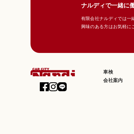
ナルディで一緒に
・IPアドレス
・サーバーアクセ
有限会社ナルディでは一
・Cookie、ADI
興味のある方はお気軽に
(4) ユーザーが
報
当社は、ユーザー
から収集します。
・位置情報
車検
2.利用目的
会社案内
本サービスのサー
(1) 本サービス
済計算等本サービ
(2) ユーザーの
(3) 広告の配信
(4) 本サービス
(5) 本サービス