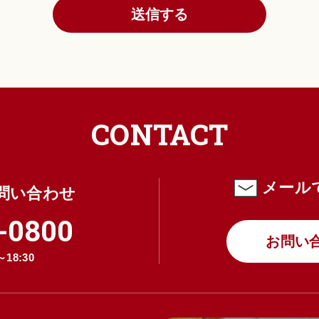
送信する
、性別、職業等プロフィールに関する情報
、電話番号、住所等連絡先に関する情報
ド情報、銀行口座情報、電子マネー情報等決済手段に関する情
を含む静止画情報
の他当社が定める方法を通じてユーザーが入力または送信する
本サービスの利用において、他のサービスと連携を許可すること
CONTACT
いただく情報
ービスを利用するにあたり、ソーシャルネットワーキングサー
可した場合には、その許可の際にご同意いただいた内容に基づ
メール
問い合わせ
から収集します。
スでユーザーが利用するID
-0800
サービスのプライバシー設定によりユーザーが連携先に開示を
お問い
本サービスを利用するにあたって、当社が収集する情報
18:30
スへのアクセス状況やそのご利用方法に関する情報を収集する
報が含まれます。