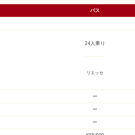
バス
24人乗り
リエッセ
ー
ー
ー