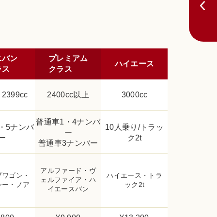
ニバン
プレミアム
ハイエース
ラス
クラス
2399cc
2400cc以上
3000cc
普通車1・4ナンバ
・5ナンバ
10人乗り/トラッ
ー
ー
ク2t
普通車3ナンバー
アルファード・ヴ
プワゴン・
ハイエース・トラ
ェルファイア・ハ
シー・ノア
ック2t
イエースバン